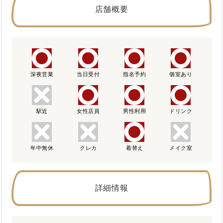
店舗概要
深夜営業
当日受付
指名予約
個室あり
駅近
女性店員
男性利用
ドリンク
年中無休
クレカ
着替え
メイク室
詳細情報