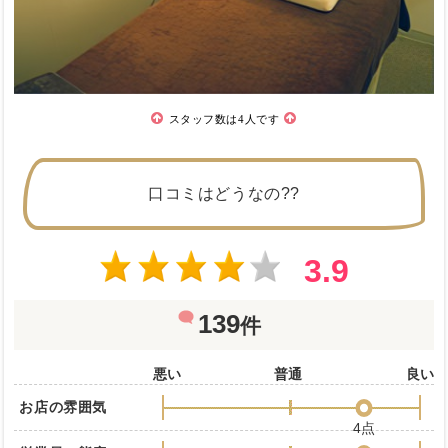
スタッフ数は4人です
口コミはどうなの??
3.9
139
件
悪い
普通
良い
お店の雰囲気
4点