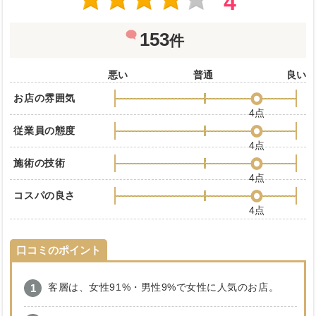
4
153
件
悪い
普通
良い
お店の雰囲気
4点
従業員の態度
4点
施術の技術
4点
コスパの良さ
4点
口コミのポイント
客層は、女性91%・男性9%で女性に人気のお店。