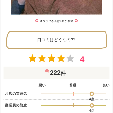
スタッフさんは4名が在籍
口コミはどうなの??
4
222
件
悪い
普通
良い
お店の雰囲気
4点
従業員の態度
4点