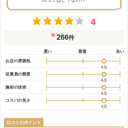
4
266
件
悪い
普通
良い
お店の雰囲気
4点
従業員の態度
4点
施術の技術
4点
コスパの良さ
4点
口コミのポイント