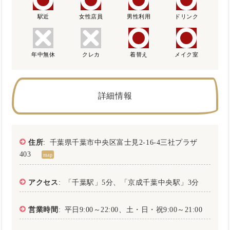
駅近
女性店員
男性利用
ドリンク
年中無休
クレカ
着替え
メイク室
詳細情報
住所
: 千葉県千葉市中央区富士見2-16-4三社プラザ
403
map
アクセス
: 「千葉駅」5分、「京成千葉中央駅」3分
営業時間
: 平日9:00～22:00、土・日・祝9:00～21:00