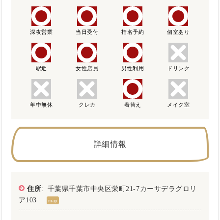
深夜営業
当日受付
指名予約
個室あり
駅近
女性店員
男性利用
ドリンク
年中無休
クレカ
着替え
メイク室
詳細情報
住所
: 千葉県千葉市中央区栄町21-7カーサデラグロリ
ア103
map