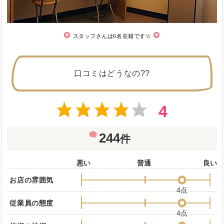
スタッフさんは6名在籍です☆
口コミはどうなの??
4
244
件
悪い
普通
良い
お店の雰囲気
4点
従業員の態度
4点