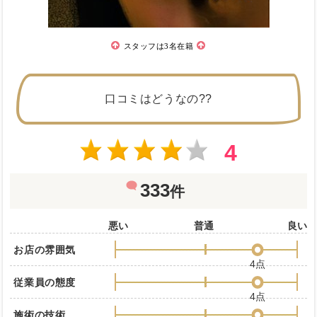
スタッフは3名在籍
口コミはどうなの??
4
333
件
悪い
普通
良い
お店の雰囲気
4点
従業員の態度
4点
施術の技術