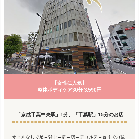
【女性に人気】
整体ボディケア30分 3,590円
「京成千葉中央駅」1分、「千葉駅」15分のお店
オイルなしで足→背中→肩→腕→デコルテ→首まで力強