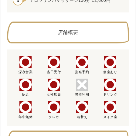
アロマリンパマッサージ100分 12,600円
店舗概要
深夜営業
当日受付
指名予約
個室あり
駅近
女性店員
男性利用
ドリンク
年中無休
クレカ
着替え
メイク室