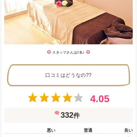
スタッフさんは2名♪
口コミはどうなの??
4.05
332
件
悪い
普通
良い