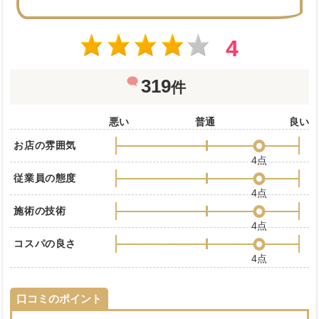
4
319
件
悪い
普通
良い
お店の雰囲気
4点
従業員の態度
4点
施術の技術
4点
コスパの良さ
4点
口コミのポイント