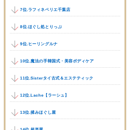
7位.ラフィネペリエ千葉店
8位.ほぐし処とりっぷ
9位.ヒーリングルナ
10位.魔法の手韓国式・美容ボディケア
11位.Sisterタイ古式＆エステティック
12位.Lache【ラーシュ】
13位.揉みほぐし屋
14位.超楽屋