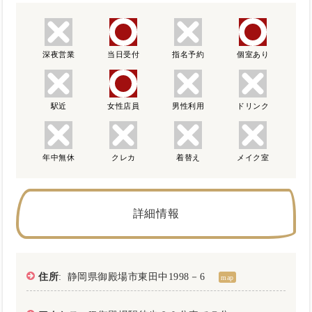
深夜営業
当日受付
指名予約
個室あり
駅近
女性店員
男性利用
ドリンク
年中無休
クレカ
着替え
メイク室
詳細情報
住所
: 静岡県御殿場市東田中1998－6
map