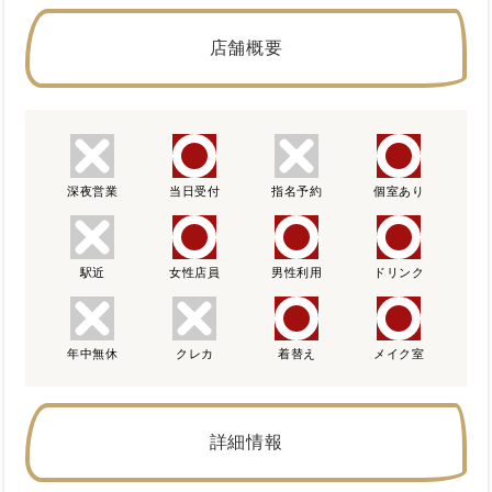
店舗概要
深夜営業
当日受付
指名予約
個室あり
駅近
女性店員
男性利用
ドリンク
年中無休
クレカ
着替え
メイク室
詳細情報