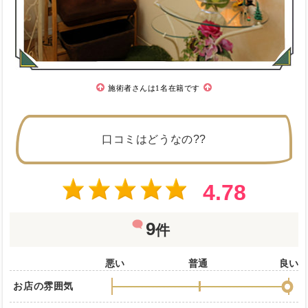
施術者さんは1名在籍です
口コミはどうなの??
4.78
9
件
悪い
普通
良い
お店の雰囲気