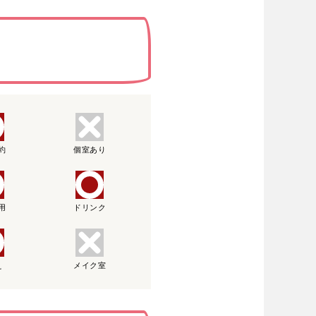
約
個室あり
用
ドリンク
え
メイク室