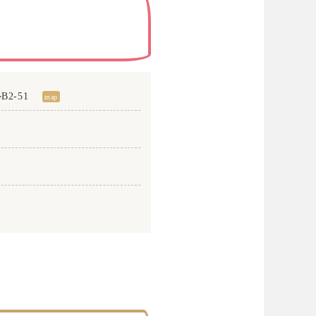
B2-51
map