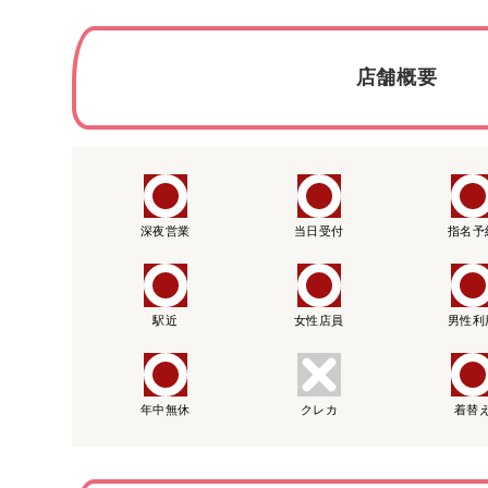
店舗概要
深夜営業
当日受付
指名予
駅近
女性店員
男性利
年中無休
クレカ
着替