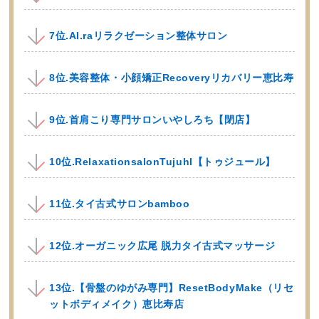
7位.AI.raリラクゼーション整体サロン
8位.美容整体・小顔矯正Recoveryリカバリー恵比寿
9位.首肩こり専門サロンいやしろち【閉店】
10位.RelaxationsalonTujuhl【トゥジュール】
11位.タイ古式サロンbamboo
12位.オーガニック広尾 脱力タイ古式マッサージ
13位.【骨盤のゆがみ専門】ResetBodyMake（リセ
ットボディメイク）恵比寿店