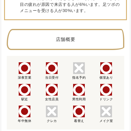
目の疲れが原因で来店する人が6%います。足ツボの
メニューを受ける人が30%います。
店舗概要
深夜営業
当日受付
指名予約
個室あり
駅近
女性店員
男性利用
ドリンク
年中無休
クレカ
着替え
メイク室