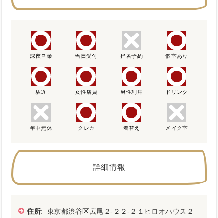
深夜営業
当日受付
指名予約
個室あり
駅近
女性店員
男性利用
ドリンク
年中無休
クレカ
着替え
メイク室
詳細情報
住所
: 東京都渋谷区広尾２-２２-２１ヒロオハウス２