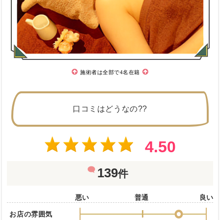
施術者は全部で4名在籍
口コミはどうなの??
4.50
139
件
悪い
普通
良い
お店の雰囲気