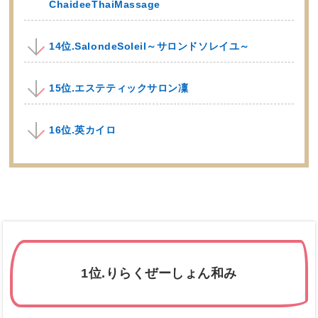
ChaideeThaiMassage
14位.SalondeSoleil～サロンドソレイユ～
15位.エステティックサロン凜
16位.英カイロ
1位.りらくぜーしょん和み