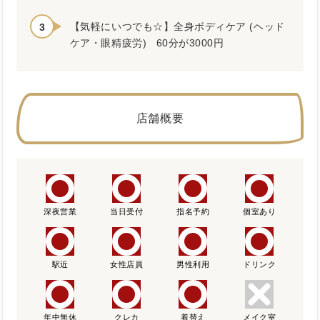
【気軽にいつでも☆】全身ボディケア (ヘッド
ケア・眼精疲労) 60分が3000円
店舗概要
深夜営業
当日受付
指名予約
個室あり
駅近
女性店員
男性利用
ドリンク
年中無休
クレカ
着替え
メイク室