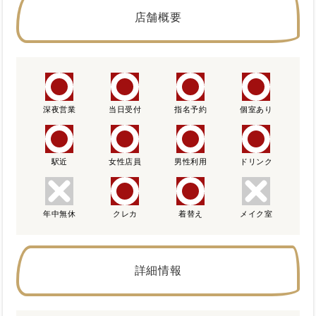
店舗概要
深夜営業
当日受付
指名予約
個室あり
駅近
女性店員
男性利用
ドリンク
年中無休
クレカ
着替え
メイク室
詳細情報