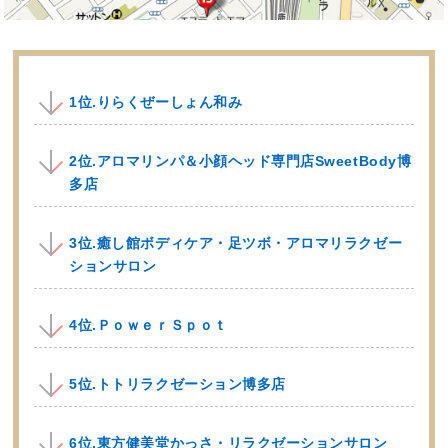
1位.りらくぜーしょん和み
2位.アロマリンパ＆小顔ヘッド専門店SweetBody博
多店
3位.癒し館ボディケア・足ツボ・アロマリラクゼー
ションサロン
4位.ＰｏｗｅｒＳｐｏｔ
5位.トトリラクゼーション博多店
6位.東方健美堂かっさ・リラクゼーションサロン