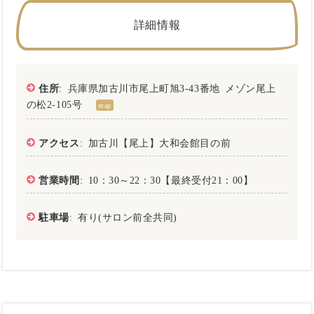
詳細情報
住所
: 兵庫県加古川市尾上町旭3-43番地 メゾン尾上
の松2-105号
map
アクセス
: 加古川【尾上】大和会館目の前
営業時間
: 10：30～22：30【最終受付21：00】
駐車場
: 有り(サロン前全共同)