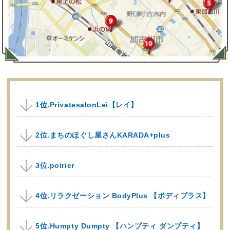
1位.PrivatesalonLei【レイ】
2位.まちのほぐし屋さんKARADA+plus
3位.poirier
4位.リラクゼーション BodyPlus 【ボディプラス】
5位.Humpty Dumpty 【ハンプティ ダンプティ】