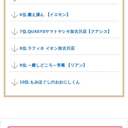
6位.癒え揉ん 【イエモン】
7位.QUASYSヤマトヤシキ加古川店【クアシス】
8位.ラフィネ イオン加古川店
9位.～癒しどころ～李庵 【リアン】
10位.もみほぐしのおおにしくん