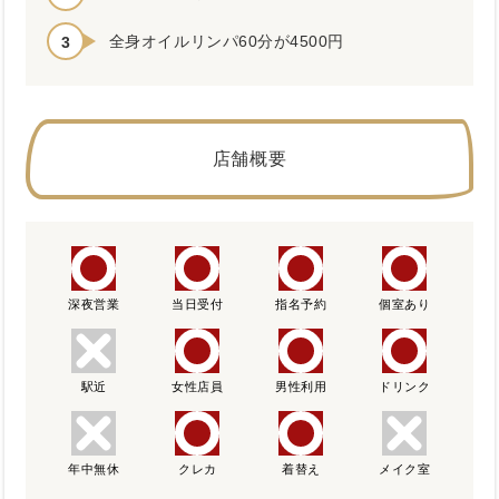
全身オイルリンパ60分が4500円
店舗概要
深夜営業
当日受付
指名予約
個室あり
駅近
女性店員
男性利用
ドリンク
年中無休
クレカ
着替え
メイク室