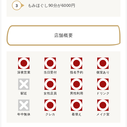
もみほぐし90分が6000円
店舗概要
深夜営業
当日受付
指名予約
個室あり
駅近
女性店員
男性利用
ドリンク
年中無休
クレカ
着替え
メイク室