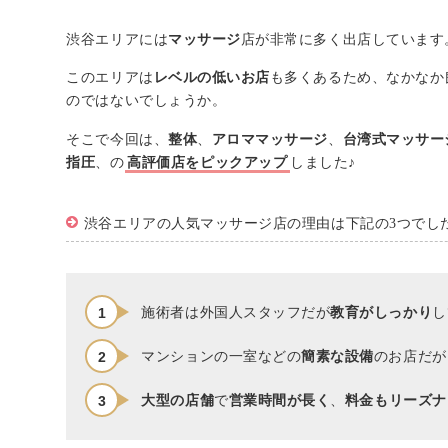
渋谷エリアには
マッサージ
店が非常に多く出店しています
このエリアは
レベルの低いお店
も多くあるため、なかなか
のではないでしょうか。
そこで今回は、
整体
、
アロママッサージ
、
台湾式マッサー
指圧
、の
高評価店をピックアップ
しました♪
渋谷エリアの人気マッサージ店の理由は下記の3つでし
施術者は外国人スタッフだが
教育がしっかり
し
マンションの一室などの
簡素な設備
のお店だが
大型の店舗
で
営業時間が長く
、
料金もリーズナ