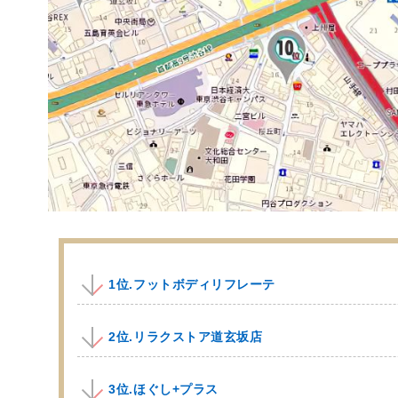
1位.フットボディリフレーテ
2位.リラクストア道玄坂店
3位.ほぐし+プラス