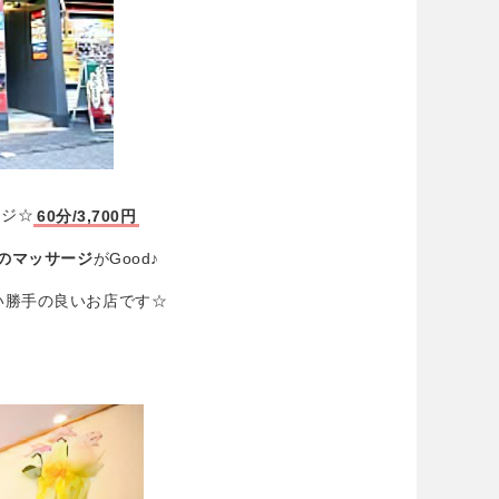
ージ☆
60分/3,700円
のマッサージ
がGood♪
い勝手の良いお店です☆