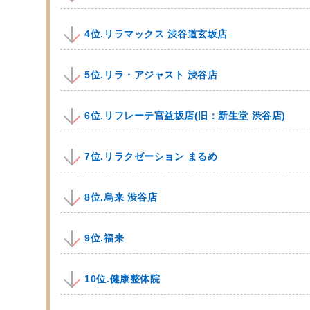
4位.リラマックス 渋谷道玄坂店
5位.リラ・アジャスト 渋谷店
6位.リフレーテ宮益坂店(旧：新生堂 渋谷店)
7位.リラクゼーション まるめ
8位.烏来 渋谷店
9位.福来
10位.健康整体院