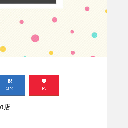
はて
Pt
0店