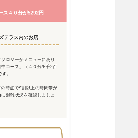
ス４０分が5292円
ズテラス内のお店
クソロジーがメニューにあり
中コース」（４０分/5千2百
です。
前の時点で9割以上の時間帯が
前に混雑状況を確認しましょ