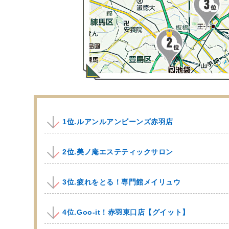
1位.ルアンルアンビーンズ赤羽店
2位.美ノ庵エステティックサロン
3位.疲れをとる！専門館メイリュウ
4位.Goo-it！赤羽東口店【グイット】