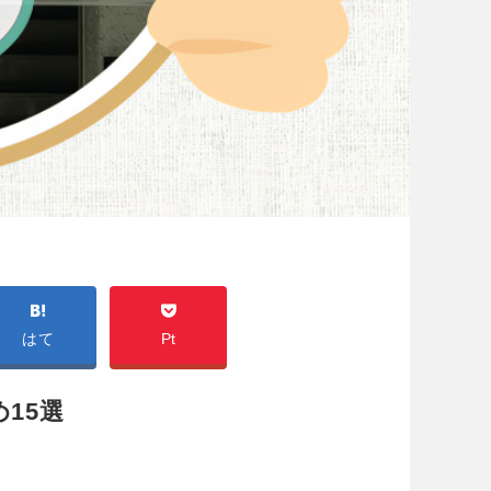
はて
Pt
15選