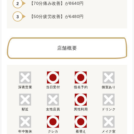
【70分痛み改善】が8640円
【50分疲労改善】が6480円
店舗概要
深夜営業
当日受付
指名予約
個室あり
駅近
女性店員
男性利用
ドリンク
年中無休
クレカ
着替え
メイク室