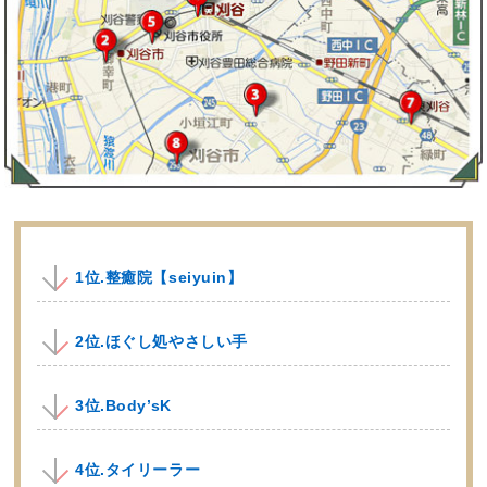
1位.整癒院【seiyuin】
2位.ほぐし処やさしい手
3位.Body’sK
4位.タイリーラー