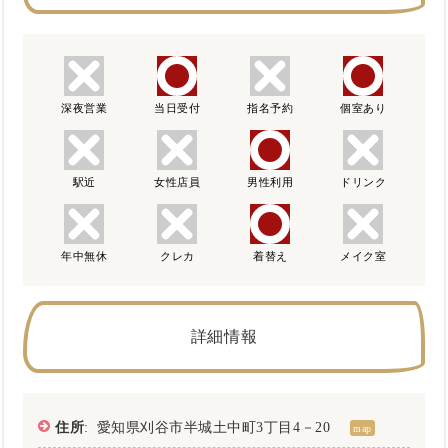
深夜営業
当日受付
指名予約
個室あり
駅近
女性店員
男性利用
ドリンク
年中無休
クレカ
着替え
メイク室
詳細情報
住所
: 愛知県刈谷市半城土中町3丁目4－20
map