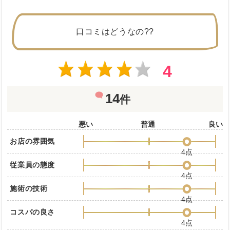
口コミはどうなの??
4
14
件
悪い
普通
良い
お店の雰囲気
4点
従業員の態度
4点
施術の技術
4点
コスパの良さ
4点