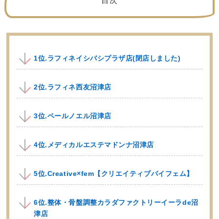
目次
1位.ラフィネイシバシプラザ店(閉店しました)
2位.ラフィネ西友沼津店
3位.ペールノエル沼津店
4位.メディカルエステマドンナ沼津店
5位.Creative×fem【クリエイティブバイフェム】
6位.整体・骨盤調整カラダファクトリーイーラde沼
津店