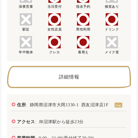
深夜営業
当日受付
指名予約
個室あり
駅近
女性店員
男性利用
ドリンク
年中無休
クレカ
着替え
メイク室
詳細情報
住所
: 静岡県沼津市大岡1330-1 西友沼津店1F
map
アクセス
: JR沼津駅から徒歩23分
営業時間
: 9:00～21:00(受付終了20:30)