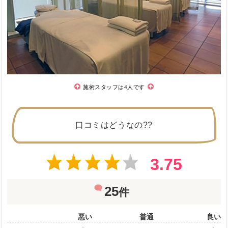
施術スタッフは4人です
口コミはどうなの??
3.75
25
件
悪い
普通
良い