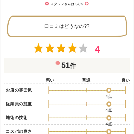
スタッフさんは6人☆
口コミはどうなの??
4
51
件
悪い
普通
良い
お店の雰囲気
4点
従業員の態度
4点
施術の技術
4点
コスパの良さ