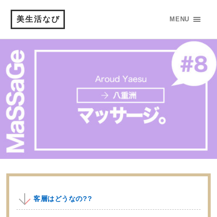
美生活なび
MENU
客層はどうなの??