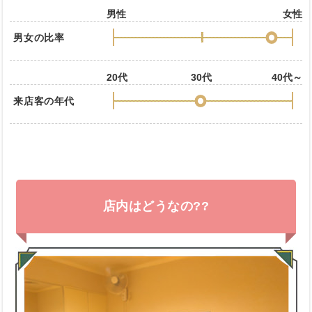
男性
女性
男女の比率
20代
30代
40代～
来店客の年代
店内はどうなの??