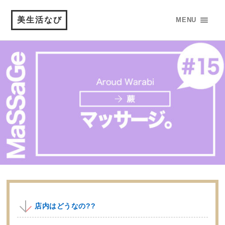
美生活なび
MENU
店内はどうなの??