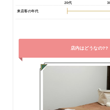
20代
3
来店客の年代
店内はどうなの??