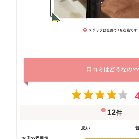
スタッフは全部で3名在籍です
口コミはどうなの?
12
件
悪い
お店の雰囲気