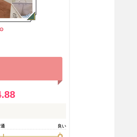
?
4.88
普通
良い