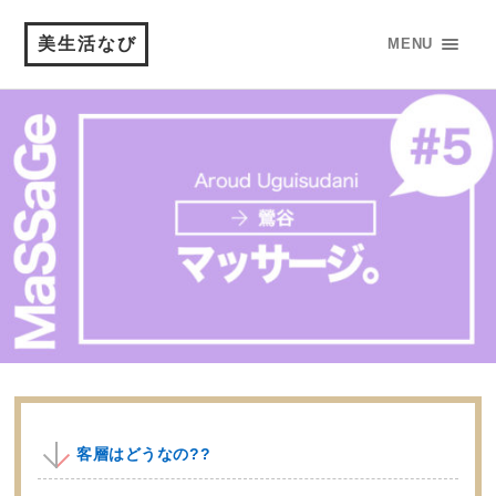
美生活なび
MENU
客層はどうなの??