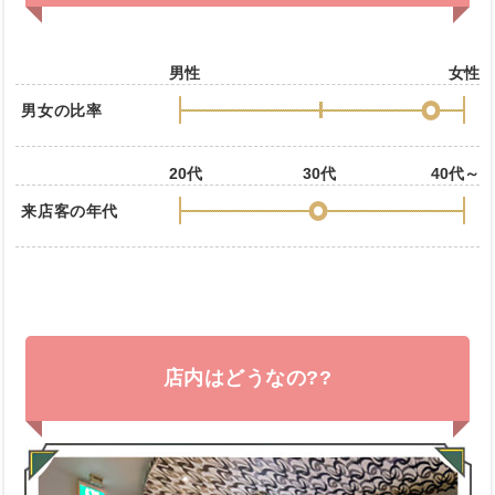
男性
女性
男女の比率
20代
30代
40代～
来店客の年代
店内はどうなの??