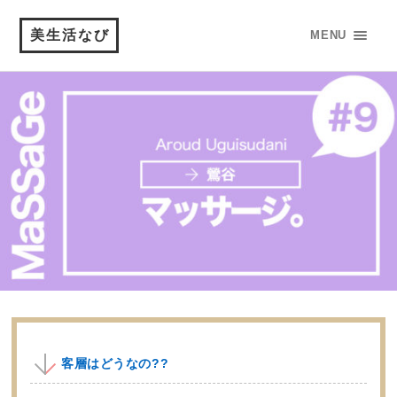
美生活なび
MENU
客層はどうなの??