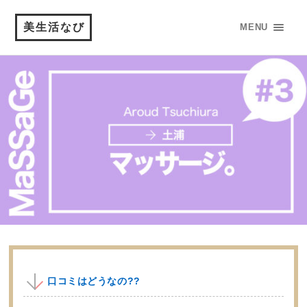
美生活なび
MENU
口コミはどうなの??