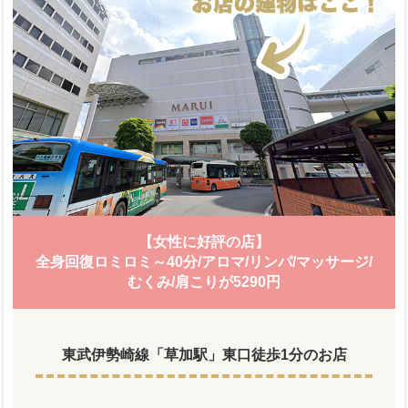
【女性に好評の店】
全身回復ロミロミ～40分/アロマ/リンパ/マッサージ/
むくみ/肩こりが5290円
東武伊勢崎線「草加駅」東口徒歩1分のお店