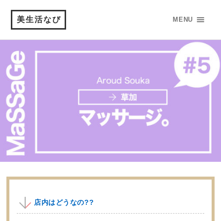
美生活なび
MENU
店内はどうなの??