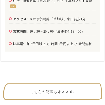
住所
: 埼玉県草加市高砂２丁目９-１草加マルイ６階
map
アクセス
: 東武伊勢崎線「草加駅」東口徒歩1分
営業時間
: 10：30～20：00（最終受付19：00）
駐車場
: 有:2千円以上で1時間5千円以上で2時間無料
こちらの記事もオススメ♪