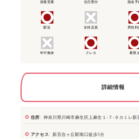
深夜営業
当日受付
指名予
駅近
女性店員
男性利
年中無休
クレカ
着替
詳細情報
住所
: 神奈川県川崎市麻生区上麻生１-７-９カミレ
アクセス
: 新百合ヶ丘駅南口徒歩5分