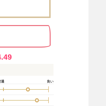
?
4.49
普通
良い