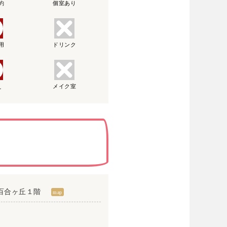
約
個室あり
用
ドリンク
え
メイク室
新百合ヶ丘１階
map