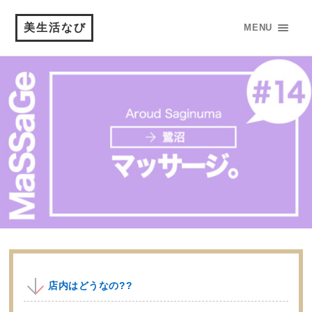
美生活なび
MENU
店内はどうなの??