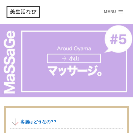
美生活なび
MENU
客層はどうなの??