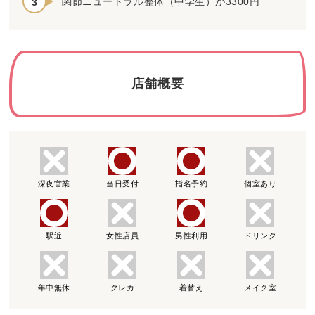
関節ニュートラル整体（中学生）が3300円
店舗概要
深夜営業
当日受付
指名予約
個室あり
駅近
女性店員
男性利用
ドリンク
年中無休
クレカ
着替え
メイク室