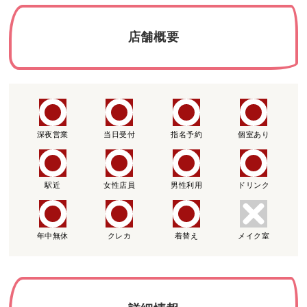
店舗概要
深夜営業
当日受付
指名予約
個室あり
駅近
女性店員
男性利用
ドリンク
年中無休
クレカ
着替え
メイク室