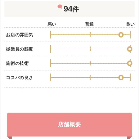
94
件
悪い
普通
良い
お店の雰囲気
従業員の態度
施術の技術
コスパの良さ
店舗概要