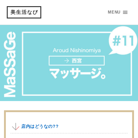
美生活なび
MENU
店内はどうなの??