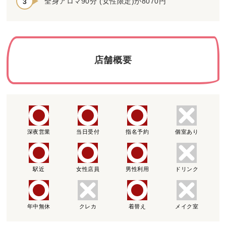
全身アロマ90分 (女性限定)が8070円
店舗概要
深夜営業
当日受付
指名予約
個室あり
駅近
女性店員
男性利用
ドリンク
年中無休
クレカ
着替え
メイク室