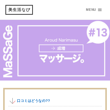
美生活なび
MENU
口コミはどうなの??