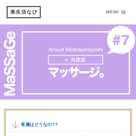
美生活なび
MENU
客層はどうなの??