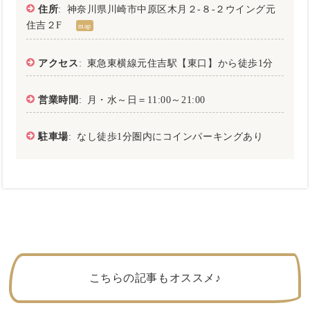
住所
: 神奈川県川崎市中原区木月２-８-２ウイング元
住吉２F
map
アクセス
: 東急東横線元住吉駅【東口】から徒歩1分
営業時間
: 月・水～日＝11:00～21:00
駐車場
: なし徒歩1分圏内にコインパーキングあり
こちらの記事もオススメ♪