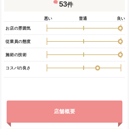
53
件
悪い
普通
良い
お店の雰囲気
従業員の態度
施術の技術
コスパの良さ
店舗概要