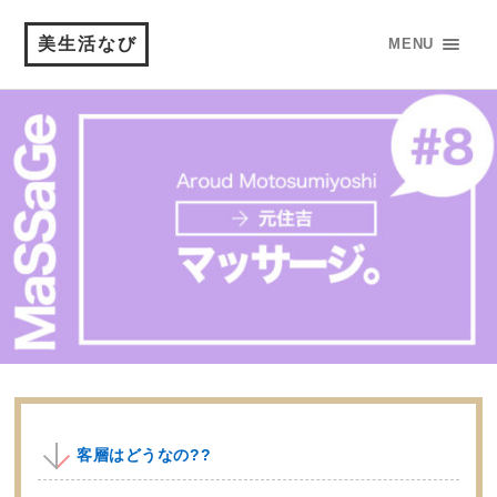
美生活なび
MENU
客層はどうなの??