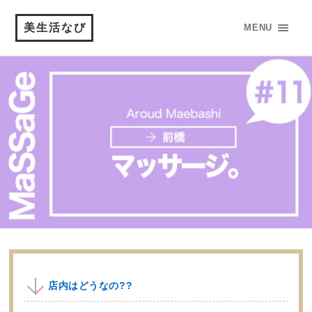
美生活なび
MENU
店内はどうなの??