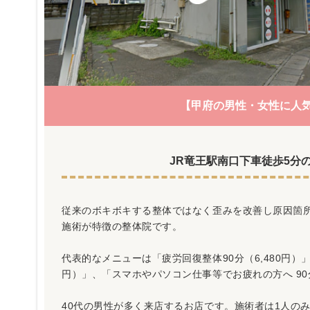
【甲府の男性・女性に人
JR竜王駅南口下車徒歩5分
従来のボキボキする整体ではなく歪みを改善し原因箇
施術が特徴の整体院です。
代表的なメニューは「疲労回復整体90分（6,480円）」
円）」、「スマホやパソコン仕事等でお疲れの方へ 90分
40代の男性が多く来店するお店です。施術者は1人のみ