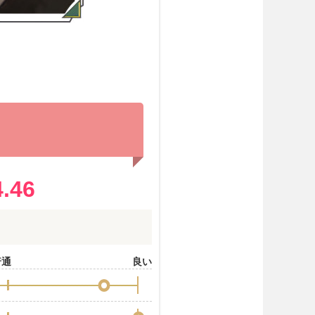
?
4.46
普通
良い