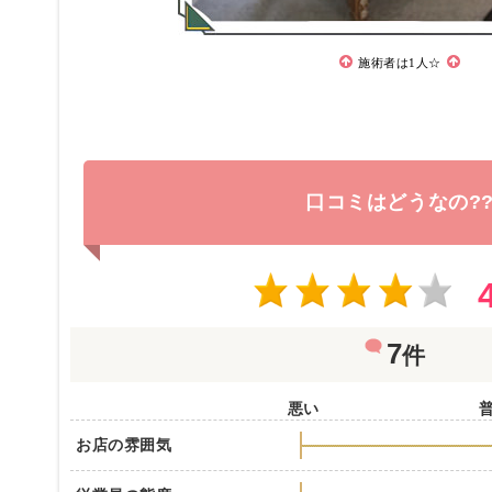
施術者は1人☆
口コミはどうなの?
7
件
悪い
お店の雰囲気