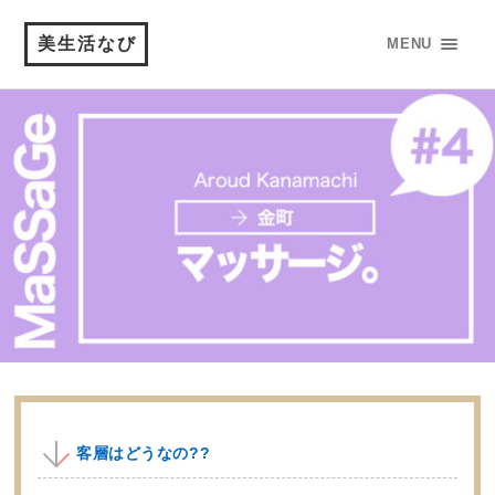
美生活なび
MENU
客層はどうなの??