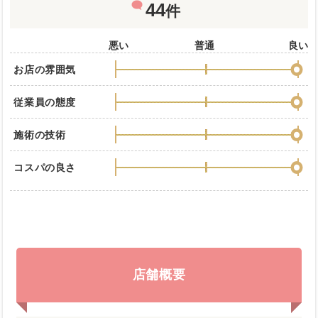
44
件
悪い
普通
良い
お店の雰囲気
従業員の態度
施術の技術
コスパの良さ
店舗概要