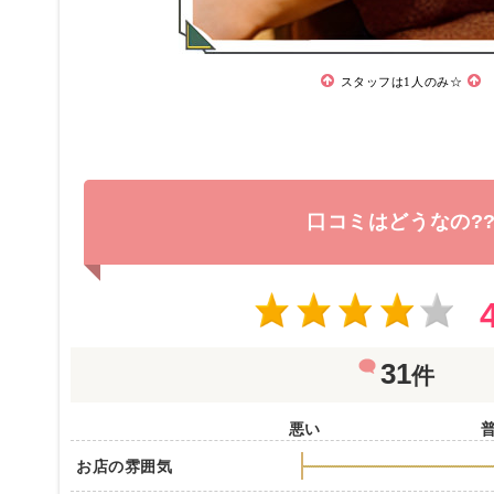
スタッフは1人のみ☆
口コミはどうなの?
31
件
悪い
お店の雰囲気