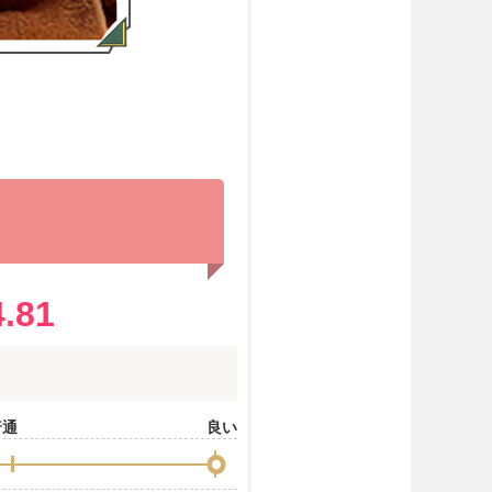
?
4.81
普通
良い