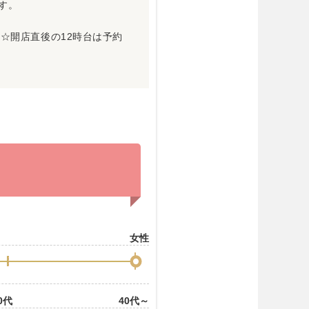
です。
☆開店直後の12時台は予約
女性
0代
40代～