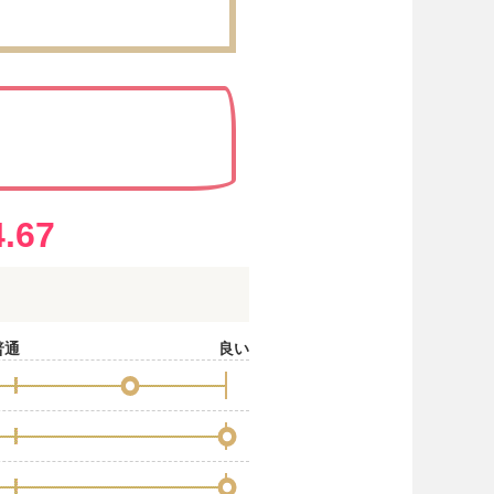
?
4.67
普通
良い