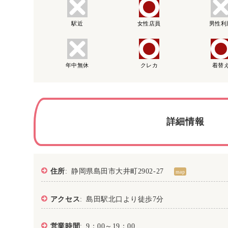
駅近
女性店員
男性利
年中無休
クレカ
着替
詳細情報
住所
: 静岡県島田市大井町2902-27
map
アクセス
: 島田駅北口より徒歩7分
営業時間
: 9：00～19：00