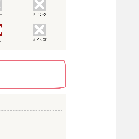
用
ドリンク
え
メイク室