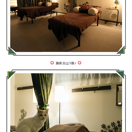
施術台は5個♪