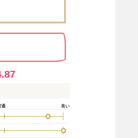
?
4.87
普通
良い