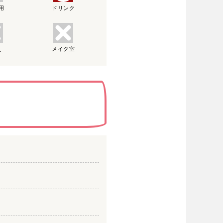
用
ドリンク
え
メイク室