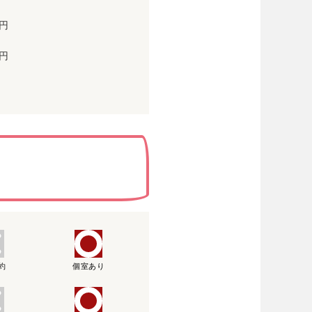
円
円
約
個室あり