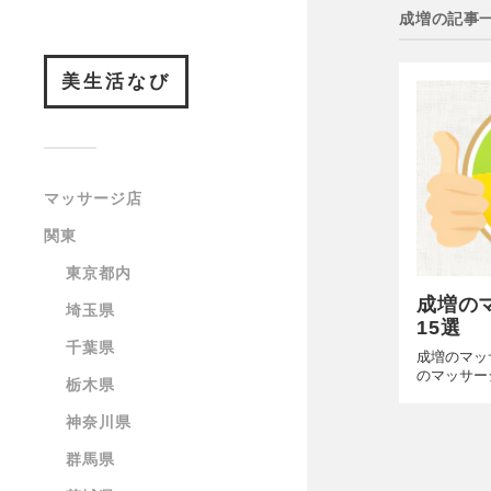
成増の記事
美生活なび
マッサージ店
関東
東京都内
成増の
埼玉県
15選
千葉県
成増のマッ
のマッサー
栃木県
神奈川県
群馬県