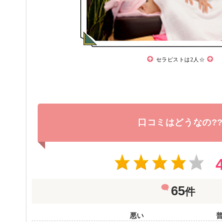
セラピストは2人☆
口コミはどうなの?
65
件
悪い