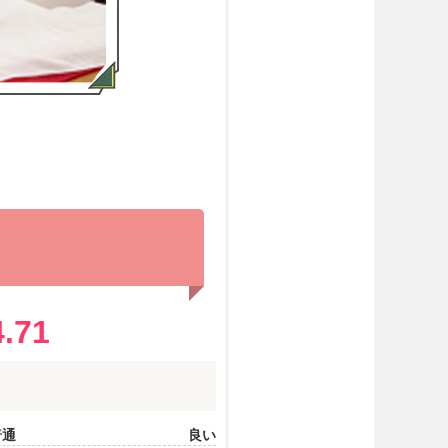
?
4.71
普通
良い