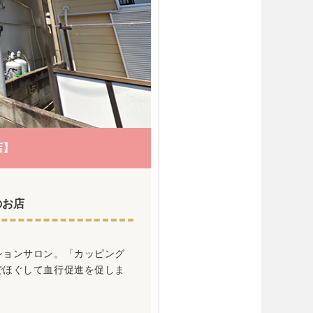
店】
のお店
ションサロン。「カッピング
でほぐして血行促進を促しま