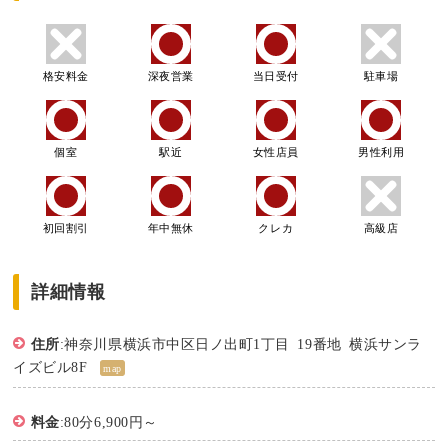
格安料金
深夜営業
当日受付
駐車場
個室
駅近
女性店員
男性利用
初回割引
年中無休
クレカ
高級店
詳細情報
住所
:神奈川県横浜市中区日ノ出町1丁目 19番地 横浜サンラ
イズビル8F
map
料金
:80分6,900円～