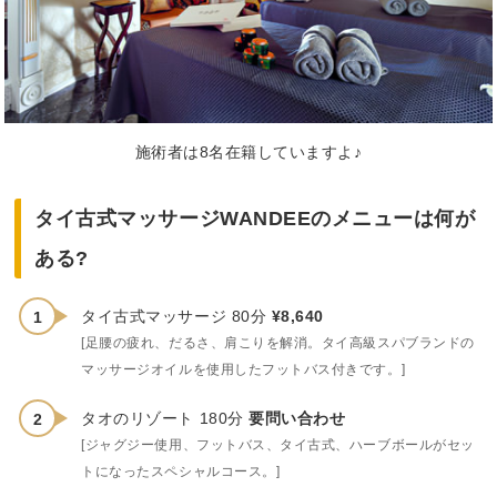
施術者は8名在籍していますよ♪
タイ古式マッサージWANDEEのメニューは何が
ある?
タイ古式マッサージ 80分
¥8,640
[足腰の疲れ、だるさ、肩こりを解消。タイ高級スパブランドの
マッサージオイルを使用したフットバス付きです。]
タオのリゾート 180分
要問い合わせ
[ジャグジー使用、フットバス、タイ古式、ハーブボールがセッ
トになったスペシャルコース。]