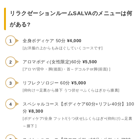
リラクゼーションルームSALVAのメニューは何
がある?
全身ボディケア 50分
¥4,000
[お洋服の上からもみほぐしていくコースです]
アロマボディ(女性限定)60分
¥5,500
[アロマ/背中・脚(後面)・首～デコルテor脚(前面) ]
リフレクソロジー 60分
¥5,000
[仰向け⇒足裏から膝下 うつ伏せ⇒ふくらはぎから膝裏]
スペシャルコース【ボディケア60分+リフレ40分】100
分
¥8,300
[ボディケア/全身 フット/(うつ伏せ)ふくらはぎ+(仰向け)→足裏
～膝下 ]