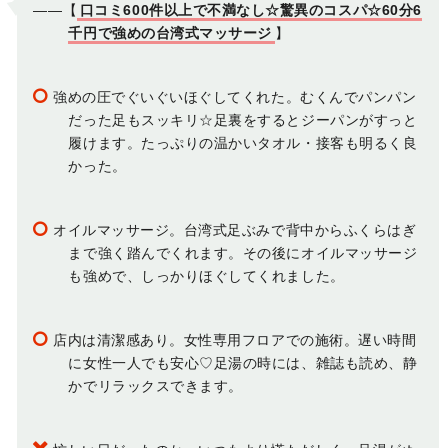
――【
口コミ600件以上で不満なし☆驚異のコスパ☆60分6
千円で強めの台湾式マッサージ
】
強めの圧でぐいぐいほぐしてくれた。むくんでパンパン
だった足もスッキリ☆足裏をするとジーパンがすっと
履けます。たっぷりの温かいタオル・接客も明るく良
かった。
オイルマッサージ。台湾式足ぶみで背中からふくらはぎ
まで強く踏んでくれます。その後にオイルマッサージ
も強めで、しっかりほぐしてくれました。
店内は清潔感あり。女性専用フロアでの施術。遅い時間
に女性一人でも安心♡足湯の時には、雑誌も読め、静
かでリラックスできます。