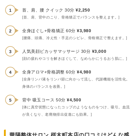
首、肩、腰 クイック 30分
¥2,250
[首、肩、背中のこり、骨格矯正でバランスを整えます。]
全身ほぐし+骨格矯正 60分
¥3,980
[腰痛、頭痛、冷え性・手足のシビレ、骨格矯正で整えます。]
人気美顔ビカッサマッサージ 30分
¥3,000
[顔の疲れやコリを解きほぐして、なめらかにうるおう肌に。]
全身アロマ+骨格調整 60分
¥4,980
[全身リンパ液をリンパ節に向かって流し、代謝機能を活性化。
身体のバランスを改善。]
背中 吸玉コース 50分
¥4,500
[体に真空状態になったコップのようなものをつけ、吸引。血流
が良くなり、老廃物排出促進にも効果。]
華陽整体サロン 桜木町本店の口コミはどんな感