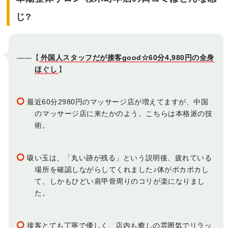
じ?
――【
外国人スタッフだが接客good☆60分4,980円の全身
ほぐし
】
最近60分2980円のマッサージ店が増えてますが、中国
のマッサージ店に来たかのよう。こちらは本格派の技
術。
吸い玉は、「丸い跡が残る」という説明後、疲れている
場所を確認しながらしてくれました♪体がポカポカし
て、しかもひどい肩甲骨周りのコリが楽になりまし
た。
接客とても丁寧で優しく、店内も癒しの雰囲気でリラッ