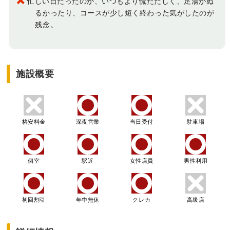
忙しい日だったのか、いつもより慌ただしく、足湯がぬ
るかったり、コースが少し短く終わった気がしたのが
残念。
施設概要
格安料金
深夜営業
当日受付
駐車場
個室
駅近
女性店員
男性利用
初回割引
年中無休
クレカ
高級店