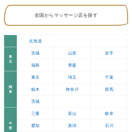
全国からマッサージ店を探す
北海道
宮城
山形
岩手
東
北
福島
青森
東京
埼玉
千葉
関
栃木
神奈川
群馬
東
茨城
三重
富山
岐阜
中
愛知
新潟
石川
部