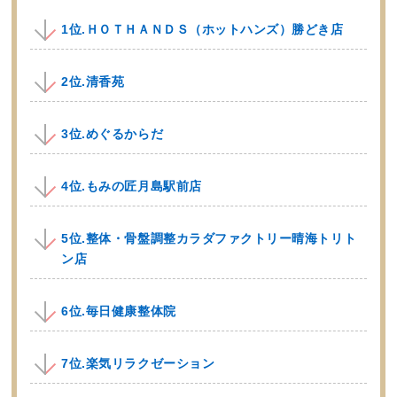
1位.ＨＯＴＨＡＮＤＳ（ホットハンズ）勝どき店
2位.清香苑
3位.めぐるからだ
4位.もみの匠月島駅前店
5位.整体・骨盤調整カラダファクトリー晴海トリト
ン店
6位.毎日健康整体院
7位.楽気リラクゼーション