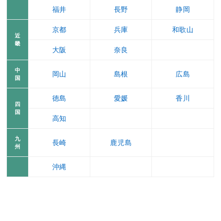
福井
長野
静岡
京都
兵庫
和歌山
近
畿
大阪
奈良
中
岡山
島根
広島
国
徳島
愛媛
香川
四
国
高知
九
長崎
鹿児島
州
沖縄