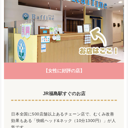
【女性に好評の店】
JR福島駅すぐのお店
日本全国に500店舗以上あるチェーン店で、むくみ改善
効果もある「快眠ヘッド&ネック（10分1300円）」が人
気です。