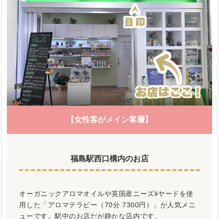
【女性客がメイン客層】
福島駅西口構内のお店
オーガニックアロマオイルや英国産ニーズﾙヤードを使
用した「アロマテラピー（70分 7300円）」が人気メニ
ューです。駅中のお店だが静かな店内です。