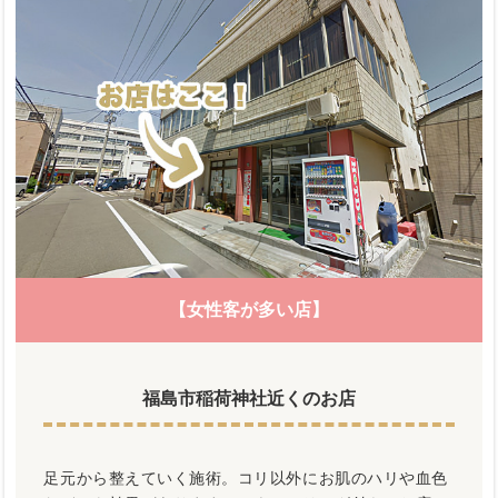
【女性客が多い店】
福島市稲荷神社近くのお店
足元から整えていく施術。コリ以外にお肌のハリや血色