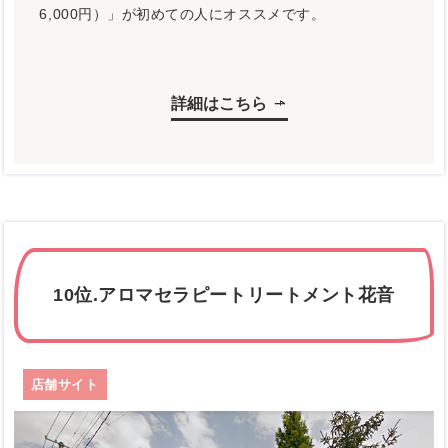
6,000円）」が初めての人にオススメです。
詳細はこちら
10位.アロマセラピートリートメント花音
店舗サイト