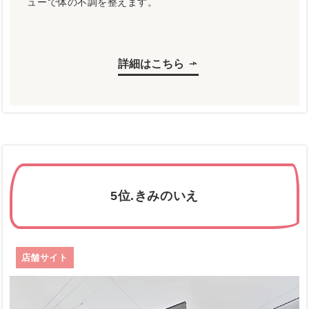
ューで体の不調を整えます。
詳細はこちら
5位.きみのいえ
店舗サイト