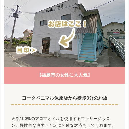
【福島市の女性に大人気】
ヨークベニマル保原店から徒歩3分のお店
天然100%のアロマオイルを使用するマッサージサロ
ン。慢性的な疲労・不調に的確な対応をしてくれます。