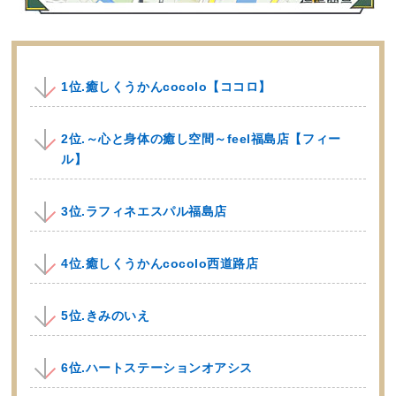
1位.癒しくうかんcocolo【ココロ】
2位.～心と身体の癒し空間～feel福島店【フィー
ル】
3位.ラフィネエスパル福島店
4位.癒しくうかんcocolo西道路店
5位.きみのいえ
6位.ハートステーションオアシス