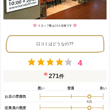
スタッフ数は10人在籍です
口コミはどうなの??
4
271
件
悪い
普通
良い
お店の雰囲気
4点
従業員の態度