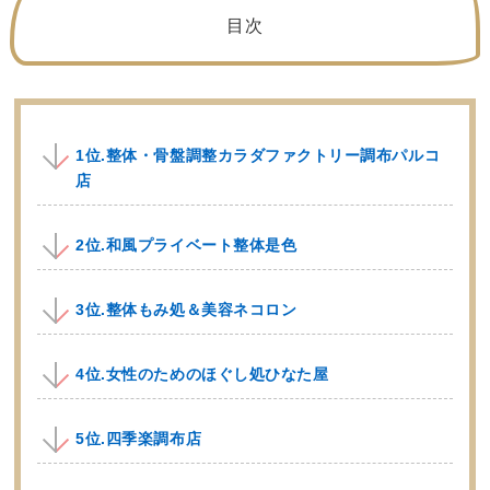
目次
1位.整体・骨盤調整カラダファクトリー調布パルコ
店
2位.和風プライベート整体是色
3位.整体もみ処＆美容ネコロン
4位.女性のためのほぐし処ひなた屋
5位.四季楽調布店