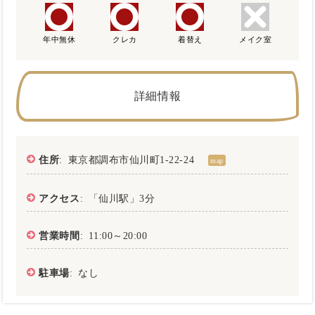
年中無休
クレカ
着替え
メイク室
詳細情報
住所
: 東京都調布市仙川町1-22-24
map
アクセス
: 「仙川駅」3分
営業時間
: 11:00～20:00
駐車場
: なし