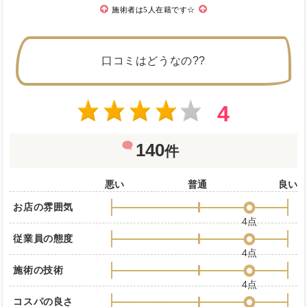
施術者は5人在籍です☆
口コミはどうなの??
4
140
件
悪い
普通
良い
お店の雰囲気
4点
従業員の態度
4点
施術の技術
4点
コスパの良さ