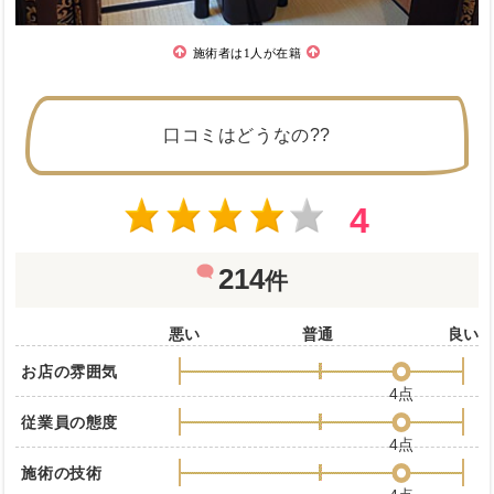
施術者は1人が在籍
口コミはどうなの??
4
214
件
悪い
普通
良い
お店の雰囲気
4点
従業員の態度
4点
施術の技術