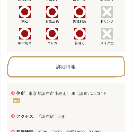
駅近
女性店員
男性利用
ドリンク
年中無休
クレカ
着替え
メイク室
詳細情報
住所
: 東京都調布市小島町1-38-1調布パルコ4Ｆ
map
アクセス
: 「調布駅」3分
営業時間
: 10:00～20:30、金曜10:00～21:00)