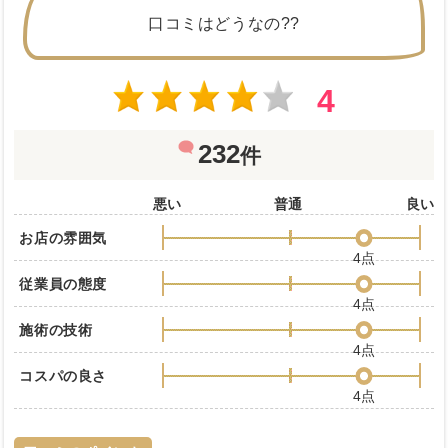
口コミはどうなの??
4
232
件
悪い
普通
良い
お店の雰囲気
4点
従業員の態度
4点
施術の技術
4点
コスパの良さ
4点