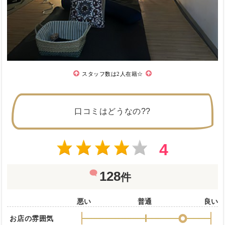
スタッフ数は2人在籍☆
口コミはどうなの??
4
128
件
悪い
普通
良い
お店の雰囲気