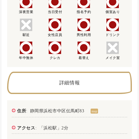
深夜営業
当日受付
指名予約
個室あり
駅近
女性店員
男性利用
ドリンク
年中無休
クレカ
着替え
メイク室
詳細情報
住所
: 静岡県浜松市中区伝馬町83
map
アクセス
: 「浜松駅」2分