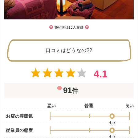
施術者は12人在籍
口コミはどうなの??
4.1
91
件
悪い
普通
良い
お店の雰囲気
4点
従業員の態度
4点