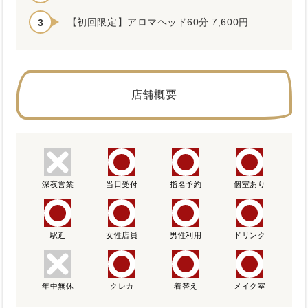
【初回限定】アロマヘッド60分 7,600円
店舗概要
深夜営業
当日受付
指名予約
個室あり
駅近
女性店員
男性利用
ドリンク
年中無休
クレカ
着替え
メイク室