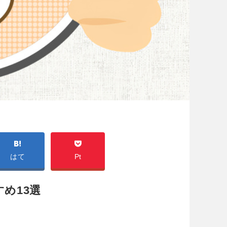
はて
Pt
め13選