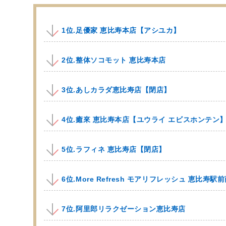
1位.足優家 恵比寿本店【アシユカ】
2位.整体ソコモット 恵比寿本店
3位.あしカラダ恵比寿店【閉店】
4位.癒來 恵比寿本店【ユウライ エビスホンテン
5位.ラフィネ 恵比寿店【閉店】
6位.More Refresh モアリフレッシュ 恵比
7位.阿里郎リラクゼーション恵比寿店