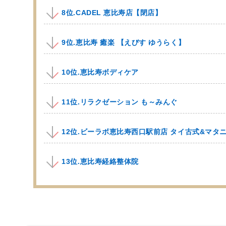
8位.CADEL 恵比寿店【閉店】
9位.恵比寿 癒楽 【えびす ゆうらく】
10位.恵比寿ボディケア
11位.リラクゼーション も～みんぐ
12位.ビーラボ恵比寿西口駅前店 タイ古式&マタ
13位.恵比寿経絡整体院