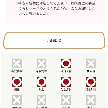
接客も親切に対応してくださり、施術部位の要望
にもしっかり応えてくれたので、またお願いした
いなと思いました☆
店舗概要
格安料金
深夜営業
当日受付
駐車場
個室
駅近
女性店員
男性利用
初回割引
年中無休
クレカ
高級店