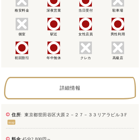
格安料金
深夜営業
当日受付
駐車場
個室
駅近
女性店員
男性利用
初回割引
年中無休
クレカ
高級店
詳細情報
住所
: 東京都世田谷区大原２－２７－３３リアラビル３F
map
料金
:45分2,800円～