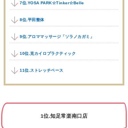
7位.YOSA PARK☆Tinker☆Belle
8位.平田整体
9位.アロママッサージ「ソラノカガミ」
10位.克カイロプラクティック
11位.ストレッチベース
1位.知足常楽南口店