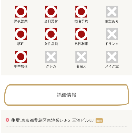
深夜営業
当日受付
指名予約
個室あり
駅近
女性店員
男性利用
ドリンク
年中無休
クレカ
着替え
メイク室
詳細情報
住所
:東京都豊島区東池袋1-3-6 三治ビル8F
map