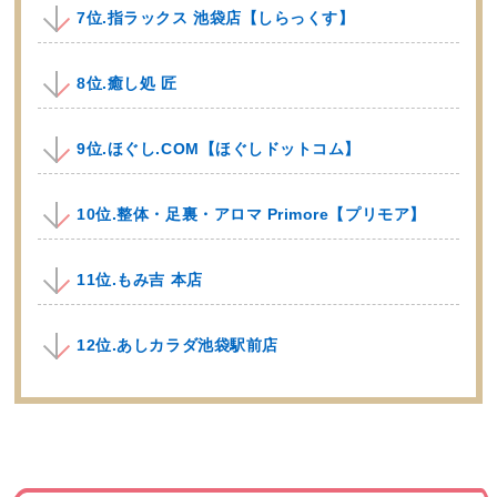
7位.指ラックス 池袋店【しらっくす】
8位.癒し処 匠
9位.ほぐし.COM【ほぐしドットコム】
10位.整体・足裏・アロマ Primore【プリモア】
11位.もみ吉 本店
12位.あしカラダ池袋駅前店