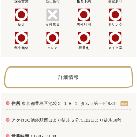
深夜営業
当日受付
指名予約
個室あり
駅近
女性店員
男性利用
ドリンク
年中無休
クレカ
着替え
メイク室
詳細情報
住所
:東京都豊島区池袋２-１８‐１ タムラ第一ビル2F
map
アクセス
:池袋駅西口より徒歩５分/C1出口より徒歩30秒
営業時間
:10:00～23:00