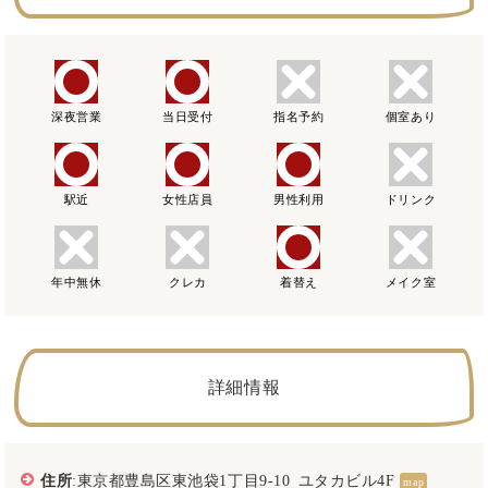
深夜営業
当日受付
指名予約
個室あり
駅近
女性店員
男性利用
ドリンク
年中無休
クレカ
着替え
メイク室
詳細情報
住所
:東京都豊島区東池袋1丁目9-10 ユタカビル4F
map