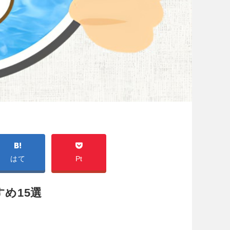
はて
Pt
め15選