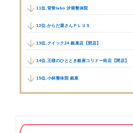
11位.背骨labo 汐留整体院
12位.からだ屋さんＰＬＵＳ
13位.クイック24 銀座店【閉店】
14位.王様のひととき銀座コリドー街店【閉店】
15位.小林整体院 銀座