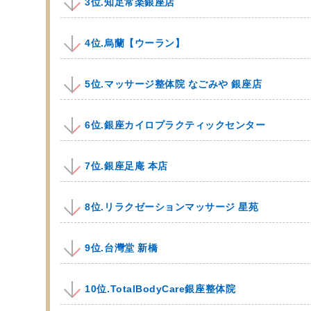
3位.知足常楽銀座店
4位.烏蘭【ウーラン】
5位.マッサージ整体院 なごみや 銀座店
6位.銀座カイロプラクティックセンター
7位.銀座足庵 本店
8位.リラクゼーションマッサージ 星苑
9位.台灣堂 新橋
10位.TotalBodyCare銀座整体院