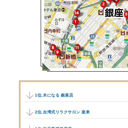
1位.木になる 銀座店
2位.台湾式リラクサロン 楽来